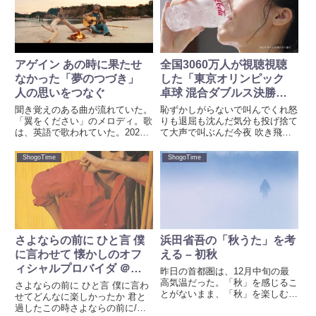
を超えて、あの頃聴いた曲を も
オリンピック2020が始まるまで
う一度聴いているのだ。とても
は、そんなにテレビ観戦する...
不...
アゲイン あの時に果たせ
全国3060万人が視聴視聴
なかった「夢のつづき」
した「東京オリンピック
人の思いをつなぐ
卓球 混合ダブルス決勝」
金メダルを獲得 綾瀬はる
聞き覚えのある曲が流れていた。
恥ずかしがらないで叫んでくれ怒
かさんとコークで この夜
「翼をください」のメロディ。歌
りも退屈も沈んだ気分も投げ捨て
は、英語で歌われていた。2021
て大声で叫ぶんだ今夜 吹き飛ば
に乾杯した
年7月23日、東京オリンピック開
すんだ 両手挙げて Wow-oh!こん
会式での出来事。紙飛行機のよう
なフレーズがある浜田省吾の「こ
ShogoTime
ShogoTime
な鳩が、空中を舞っている時のこ
の夜に乾杯」。この歌詞のごと
とだった。東京オリンピックで
く、昨夜はテレビを見ながら、大
「翼をください」が流れるとは...
声で叫び、両手突き上げて...
さよならの前に ひと言 僕
浜田省吾の「秋うた」を考
に言わせて 懐かしのオフ
える – 初秋
ィシャルプロバイダ ＠
昨日の首都圏は、12月中旬の最
Shogo.com
高気温だった。「秋」を感じるこ
さよならの前に ひと言 僕に言わ
とがないまま、「秋」を楽しむこ
せてどんなに楽しかったか 君と
とがないまま、「冬」になってし
過したこの時さよならの前に/浜