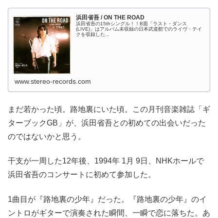
浜田省吾 / ON THE ROAD
浜田省吾の15thシングル！！B面「ラスト・ダンス
(LIVE)」はアルバム未収録の日本武道館でのライヴ・テイ
クを収録した...
www.stereo-records.com
まだ若かった頃。路地裏にいた頃。この月刊音楽雑誌「ギ
ターブックGB」が、浜田省吾との初めての出会いだった
のではないかと思う。
干支が一周した12年後、1994年 1月 9日、NHKホールで
浜田省吾のコンサートに初めて参加した。
1曲目が『路地裏の少年』だった。『路地裏の少年』のイ
ントロがギターで演奏された瞬間、一瞬で恋に落ちた。あ