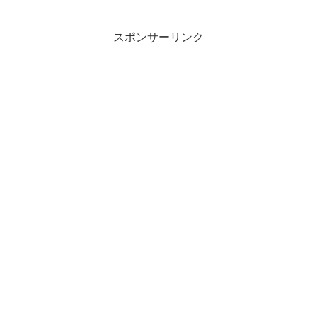
まうのだろうか。それは、ちょっ
田省吾今の気持ちを表現するなら
と悲しいなと感じた。そう感じた
ば、こんな気持ち。いよいよ、お
のは、わたしだけではないことを
別れする時が近づいてきた。何と
知り、ちょっと安心したり。日
スポンサーリンク
お別れするかって？そんなの決ま
本...
ってるじゃないか。ADSLだ...