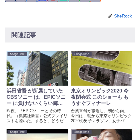
SheRock
関連記事
ShogoTime
ShogoTime
浜田省吾 が所属していた
東京オリンピック2020 今
CBSソニー は、EPICソニ
夜閉会式 このショーも も
ー に負けないくらい輝い
うすぐフィナーレ
ていた
昨夜、『EPICソニーとその時
台風10号が接近し、朝から雨。
代』（集英社新書）公式プレイリ
今日は、朝から東京オリンピック
ストを聴いた。すると、どうだ。
2020の男子マラソン、女子バス
まだ若かった頃、テレビで、ラジ
ケットボール決勝をテレビ観戦。
オで、カセットで聞いた曲が次か
そんな方も多かったのでないだろ
ShogoTime
ShogoTime
ら次へと再生されていった。時空
うか。わたしも、その一人。東京