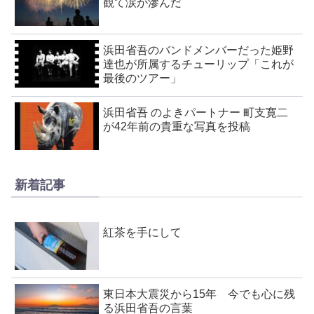
観て涙が滲んだ
浜田省吾のバンドメンバーだった姫野
達也が所属するチューリップ「これが
最後のツアー」
浜田省吾 のよきパートナー 町支寛二
が42年前の貴重な写真を投稿
新着記事
紅茶を手にして
東日本大震災から15年 今でも心に残
る浜田省吾の言葉