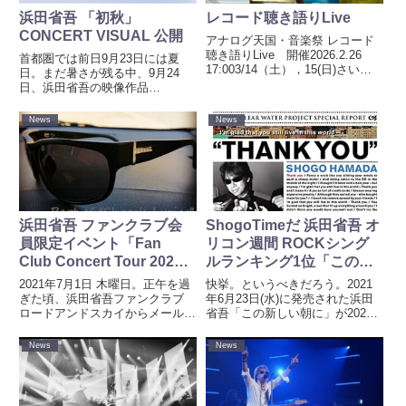
浜田省吾 「初秋」
レコード聴き語りLive
CONCERT VISUAL 公開
アナログ天国・音楽祭 レコード
聴き語りLive 開催2026.2.26
首都圏では前日9月23日には夏
17:003/14（土），15(日)さいた
日。まだ暑さが残る中、9月24
ま芸術劇場・小ホールにて、アナ
日、浜田省吾の映像作品
ログ天国・音楽祭 レコード聴き
「SHOGO HAMADA VISUAL
語りLiveが開催されます。
COLLECTION "Flash &
News
News
3/15（日）のプログラム音楽パー
Shadow"」より「初秋」の「ON
ソナ...
THE ROAD '94 "The M...
浜田省吾 ファンクラブ会
ShogoTimeだ 浜田省吾 オ
員限定イベント「Fan
リコン週間 ROCKシング
Club Concert Tour 2021
ルランキング1位「この新
Welcome Back to The
しい朝に」を含めベスト20
2021年7月1日 木曜日。正午を過
快挙。というべきだろう。2021
Rock Show “EVE”」開催
に12枚がランクイン
ぎた頃、浜田省吾ファンクラブ
年6月23日(水)に発売された浜田
ロードアンドスカイからメールが
省吾「この新しい朝に」が2021
決定
届いた。正午過ぎの省吾のニュー
年07月05日付（2021年06月21日
ス。いったい、何が。とくに期待
～2021年06月27日） 週間 ROCK
News
News
もせず、なにも考えずにメールを
シングルランキングで1位。同日
開封すると、ビッグニュースだっ
に発売された再販シングル11枚...
た。ファンクラブ会員限定...