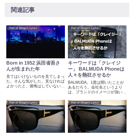
関連記事
Part of Shogo's Lyrics
Part of Shogo's Lyrics
Born in 1952 浜田省吾さ
キーワードは「クレイジ
んが生まれた年
ー」 BALMUDA Phoneは
人々を熱狂させるか
見てはいけないものを見てしまっ
た。そんな気がした。見なければ
BALMUDA。1度は聞いたことが
よかったと、後悔はしていない。
あるだろう。会社名というより
それだけが救いだ。今日は、老舗
は、ブランドのイメージが強いか
洋菓子店「マッターホーン」へ行
も知れない。BALMUDA真っ先に
ってきた。マッターホーンは
思いだすのは、扇風機。The
Part of Shogo's Lyrics
Part of Shogo's Lyrics
1952年創業。浜田省吾さんが生
GreenFan。DCモーターを使っ
まれた年に創業したということ
た、体にやさしい風を再現。
で、...
39,600円（税込）...