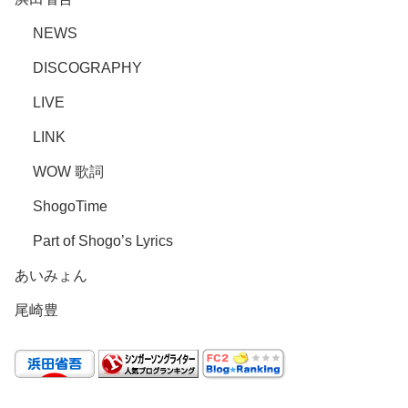
NEWS
DISCOGRAPHY
LIVE
LINK
WOW 歌詞
ShogoTime
Part of Shogo’s Lyrics
あいみょん
尾崎豊