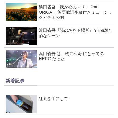
浜田省吾「我が心のマリア feat.
ORIGA 」英語歌詞字幕付きミュージッ
クビデオ公開
浜田省吾『陽のあたる場所』での感動
的なシーン
浜田省吾 は、櫻井和寿 にとっての
HERO だった
新着記事
紅茶を手にして