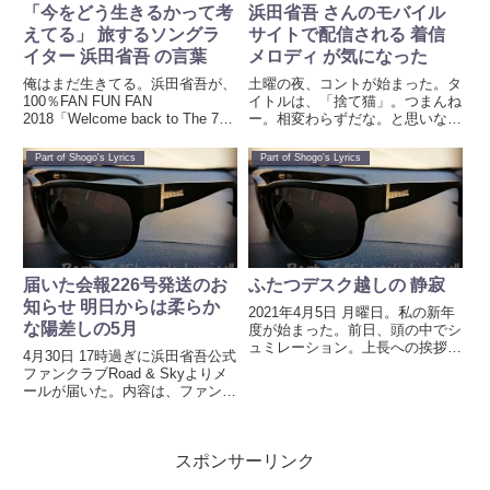
「今をどう生きるかって考
浜田省吾 さんのモバイル
えてる」 旅するソングラ
サイトで配信される 着信
イター 浜田省吾 の言葉
メロディ が気になった
俺はまだ生きてる。浜田省吾が、
土曜の夜、コントが始まった。タ
100％FAN FUN FAN
イトルは、「捨て猫」。つまんね
2018「Welcome back to The 70's
ー。相変わらずだな。と思いなが
Journey of a Songwriter since
ら、ストーリーに没入していっ
1975 君が人生の時～Time of
た。このドラマだけは、リアルタ
Part of Shogo's Lyrics
Part of Shogo's Lyrics
Your Life...
イムで観ている。観ている時間
は、スマホもいじらない。そし
て、ラストでは毎回心を打たれて
しまう...
届いた会報226号発送のお
ふたつデスク越しの 静寂
知らせ 明日からは柔らか
2021年4月5日 月曜日。私の新年
な陽差しの5月
度が始まった。前日、頭の中でシ
ュミレーション。上長への挨拶を
4月30日 17時過ぎに浜田省吾公式
どうしようか考え、Slackで送信
ファンクラブRoad & Skyよりメ
する文章を作って。電車の中で聴
ールが届いた。内容は、ファンク
くプレイリストも作った。01.こ
ラブ会報発送のお知らせ。届くの
の新しい朝に 浜田省吾02.光と影
は、いつになるだろう。我が家
の季節 浜田省...
は、郵便物が多いエリアなのか
スポンサーリンク
東京近郊なのに届くのは遅い。配
達が早いエリアの方...