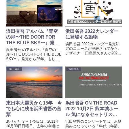
瞬間、浜田省吾らしいなという印
婚し、2人のお子さんもいる。約
象。そして、田島照久さんのデザ
3年...
イ...
浜田省吾 アルバム『青空
浜田省吾 2022カレンダー
の扉〜THE DOOR FOR
に登場する動物
THE BLUE SKY〜』発売
浜田省吾 2022カレンダー発売決
から25年
定のニュースが発表されてから、
浜田省吾 のアルバム『青空の
デザイナー 田島照久さんが2022
扉〜THE DOOR FOR THE BLUE
年カレンダーの制作ブログを更新
SKY〜』発売から25年。もし浜
している。ブログを読み、画像を
田省吾が兄貴だったら 。ずっと
見て、物思いにふけるのは楽しい
そう思ってた。そして、今年、発
浜田省吾
浜田省吾
時間。公開されている画像には、
売から25年。恋は、真実の愛へ
様々なアイテムや動物が...
と変わった。
東日本大震災から15年 今
浜田省吾 ON THE ROAD
でも心に残る浜田省吾の言
2022 10月2日 熊本城ホー
葉
ル 気になるセットリスト
は？
ありがとう～！今日は、2011年
浜田省吾のコンサートでは、お馴
10月30日日曜日、去年の今頃は
染みとなっている「年代（年齢）