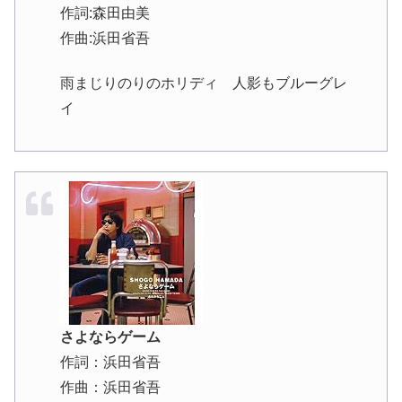
作詞:森田由美
作曲:浜田省吾
雨まじりのりのホリディ 人影もブルーグレ
イ
さよならゲーム
作詞：浜田省吾
作曲：浜田省吾