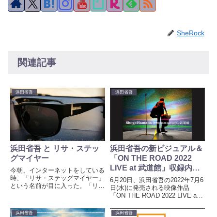
SheRock
関連記事
浜田省吾
浜田省吾
浜田省吾 と リサ・ステッ
浜田省吾の新ビジュアル＆
グマイヤー
「ON THE ROAD 2022
LIVE at 武道館」収録内
今朝、インターネットをしている
容・ジャケ写・購入特典公
時、「リサ・ステッグマイヤー」
6月20日、浜田省吾の2022年7月6
という名前が目に入った。「リ
開
日(水)に発売される映像作品
サ・ステッグマイヤー」と聞く
「ON THE ROAD 2022 LIVE at
と、浜田省吾を思いだす。そんな
武道館」の収録内容・ジャケ写・
のは、わたしだけかも知れない。
購入特典公開が公開された。見た
浜田省吾
浜田省吾
リサ・ステッグマイヤーさんは結