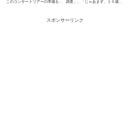
このコンサートツアーの準備をし
調査」。「じゃあまず、１０歳未
ていました。1976年にソロでデ
満！」「ようこそ！お父さんやお
ビューして35周年ということ
母さんに連れられてきたんだね」
で、節目のツアーに、お祭りのよ
「１０代！」「２０代！」「３０
スポンサーリンク
うなツアーになるんだろうと思っ
代！」「じゃあ次は、４０代！」
ていたのですが、3月11日...
「５０代！」「６０代！」「そ
れ...