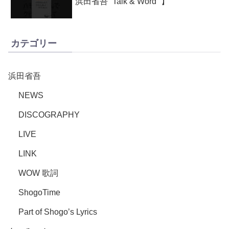
浜田省吾 “Talk & Word” 】
カテゴリー
浜田省吾
NEWS
DISCOGRAPHY
LIVE
LINK
WOW 歌詞
ShogoTime
Part of Shogo’s Lyrics