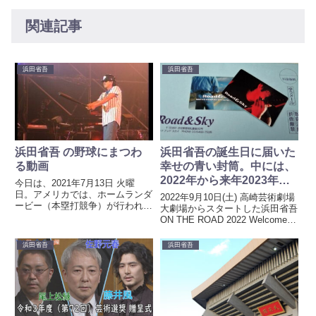
関連記事
浜田省吾
浜田省吾
浜田省吾 の野球にまつわ
浜田省吾の誕生日に届いた
る動画
幸せの青い封筒。中には、
2022年から来年2023年へ
今日は、2021年7月13日 火曜
架ける新たな希望が
日。アメリカでは、ホームランダ
2022年9月10日(土) 高崎芸術劇場
ービー（本塁打競争）が行われ
大劇場からスタートした浜田省吾
る。日本時間 13日午前9時からと
ON THE ROAD 2022 Welcome
いう絶好の時間だ。省吾さんは、
Back to The Rock Show “EVE”
野球、メジャーリーグの大ファ
は、昨日12月28日(水)広島文化学
浜田省吾
浜田省吾
ン。親交のある選手もいる。今日
園 HBGホールで年内の...
は、間違いなくテレビ観戦し...