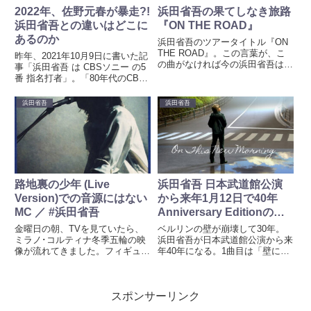
2022年、佐野元春が暴走?!
浜田省吾の果てしなき旅路
浜田省吾との違いはどこに
『ON THE ROAD』
あるのか
浜田省吾のツアータイトル『ON
THE ROAD』。この言葉が、こ
昨年、2021年10月9日に書いた記
の曲がなければ今の浜田省吾はい
事「浜田省吾 は CBSソニー の5
ないのではないか。４０年前の武
番 指名打者」。「80年代のCBS･
道館公演セットリスト再現ライブ
ソニーとEPIC･ソニーが野球で対
が終わり、そう思った。武道館公
決したら」を読み、インスパイア
浜田省吾
浜田省吾
演アルバム「愛の世代の前に」を
されて書いた記事。CBSソニー
引っ提げての武道館公演。...
とEPICソニーのアーティストた
ちが、...
路地裏の少年 (Live
浜田省吾 日本武道館公演
Version)での音源にはない
から来年1月12日で40年
MC ／ #浜田省吾
Anniversary Editionの妄
想
金曜日の朝、TVを見ていたら、
ベルリンの壁が崩壊して30年。
ミラノ･コルティナ冬季五輪の映
浜田省吾が日本武道館公演から来
像が流れてきました。フィギュア
年40年になる。1曲目は「壁に向
スケート女子フリー。LIVEって
かって」。キーワードの連鎖か
表示されていました。見始めた時
ら、"ON THE ROAD" 40th
間は、ちょうど中立選手として出
Anniversary Editionを妄想した
スポンサーリンク
場しているロシアの選手の演技が
終わったところで。そこから、...