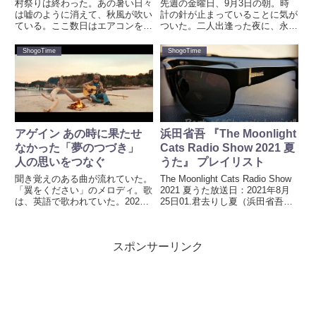
村祭りは終わった。あの暑い日々
先週の金曜日、9月3日の朝。時
は嘘のように消えて、秋風が吹い
計の針が止まっていることに気が
ている。ここ数日はエアコンを使
ついた。二人出逢った夜に、永遠
わなくても過ごせるようになっ
の一秒前に止めたわけではなく。
た。東京オリンピック2020が終
ただの電池の寿命だけれど。コロ
ShogoTime
ShogoTime
わり、東京パラリンピックは明日
ナ禍、腕時計の電池交換すらまま
で終了。菅首相は、予定されてい
ならない。数年おきに利用してい
る党総裁選に立候補せず退陣表
るお店は、9月2日にコロナ感染...
明...
アゲイン あの時に果たせ
浜田省吾 『The Moonlight
なかった「夢のつづき」
Cats Radio Show 2021 夏
人の思いをつなぐ
うた』 プレイリスト
聞き覚えのある曲が流れていた。
The Moonlight Cats Radio Show
「翼をください」のメロディ。歌
2021 夏うた放送日：2021年8月
は、英語で歌われていた。2021
25日01.君去りし夏（浜田省吾）
年7月23日、東京オリンピック開
作詞：浜田省吾作曲：浜田省吾
会式での出来事。紙飛行機のよう
02.恋は魔法さ（浜田省吾）作
な鳩が、空中を舞っている時のこ
詞：浜田省吾作曲：浜田省吾03.
スポンサーリンク
とだった。東京オリンピックで
花火（浜田省吾）作...
「翼をください」が流れるとは...