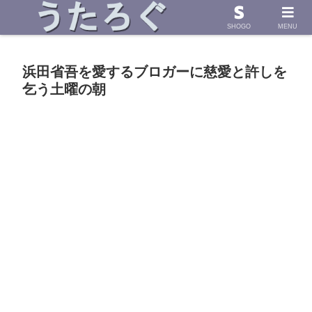
浜田省吾さんの「うた」に導かれて したためた物語
SHOGO
MENU
浜田省吾を愛するブロガーに慈愛と許しを
乞う土曜の朝