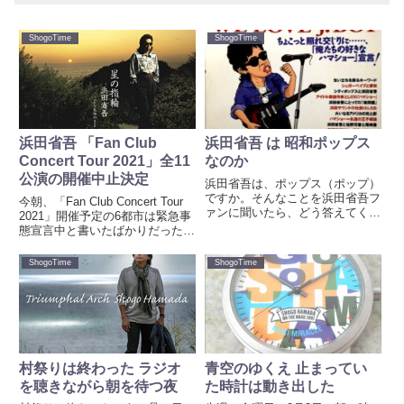
ShogoTime
ShogoTime
浜田省吾 「Fan Club
浜田省吾 は 昭和ポップス
Concert Tour 2021」全11
なのか
公演の開催中止決定
浜田省吾は、ポップス（ポップ）
ですか。そんなことを浜田省吾フ
今朝、「Fan Club Concert Tour
ァンに聞いたら、どう答えてくれ
2021」開催予定の6都市は緊急事
るだろうか。そんなことを考え
態宣言中と書いたばかりだった。
た。「省吾はロックじゃろうが」
「Fan Club Concert Tour 2021
「若かった頃はポップを歌うとっ
Welcome Back to The Rock
ShogoTime
ShogoTime
たな」といようなことを想像し
Show "EVE...
た。わたし自身、浜田省吾はポッ
プ。...
村祭りは終わった ラジオ
青空のゆくえ 止まってい
を聴きながら朝を待つ夜
た時計は動き出した