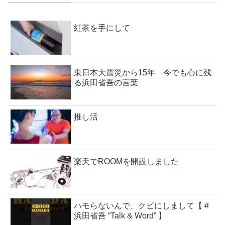
紅茶を手にして
東日本大震災から15年 今でも心に残
る浜田省吾の言葉
推し活
楽天でROOMを開設しました
ハモらないんで、クビにしまして【 #
浜田省吾 “Talk & Word” 】