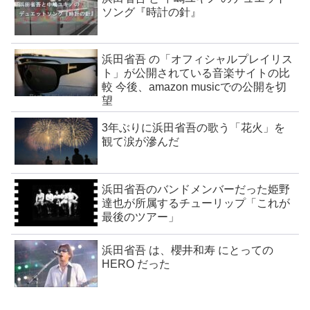
ソング『時計の針』
浜田省吾 の「オフィシャルプレイリス
ト」が公開されている音楽サイトの比
較 今後、amazon musicでの公開を切
望
3年ぶりに浜田省吾の歌う「花火」を
観て涙が滲んだ
浜田省吾のバンドメンバーだった姫野
達也が所属するチューリップ「これが
最後のツアー」
浜田省吾 は、櫻井和寿 にとっての
HERO だった