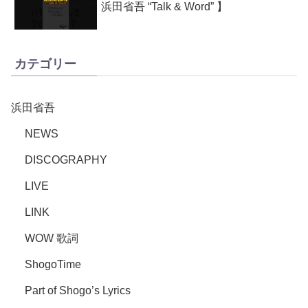
浜田省吾 “Talk & Word” 】
カテゴリー
浜田省吾
NEWS
DISCOGRAPHY
LIVE
LINK
WOW 歌詞
ShogoTime
Part of Shogo’s Lyrics