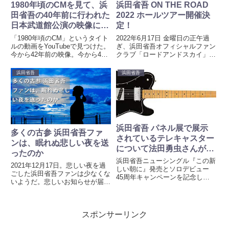
1980年頃のCMを見て、浜
浜田省吾 ON THE ROAD
田省吾の40年前に行われた
2022 ホールツアー開催決
日本武道館公演の映像に想
定！
いを馳せる
「1980年頃のCM」というタイト
2022年6月17日 金曜日の正午過
ルの動画をYouTubeで見つけた。
ぎ、浜田省吾オフィシャルファン
今から42年前の映像。今から42
クラブ「ロードアンドスカイ」よ
年前に、あなたは いくつだった
りメールが届いた。ON THE
だろう。もしかすると、懐かしく
ROAD 2022 Welcome Back to
浜田省吾
浜田省吾
思いだすCMがあるかも知れな
THE ROCK SHOW “EVE” ホール
い。まだ若かった頃。物心もつか
ツアー開催決定...
ない頃。子供の時には...
浜田省吾 パネル展で展示
多くの古参 浜田省吾ファ
されているテレキャスター
ンは、眠れぬ悲しい夜を送
について法田勇虫さんがツ
ったのか
イート
浜田省吾ニューシングル『この新
2021年12月17日。悲しい夜を過
しい朝に』発売とソロデビュー
ごした浜田省吾ファンは少なくな
45周年キャンペーンを記念して
いようだ。悲しいお知らせが届い
開催中のパネル展。浜田省吾が使
た落選でしただめでしたこんなツ
用したギターが展示してあるタワ
イートが多く見られた。コロナ
ーレコード新宿店の公式Ｔｗｉｔ
禍、2022年1月6日(木)7日(金)に予
ｔｅｒアカウントから、ガラスな
スポンサーリンク
定されている浜田省吾のON THE
し写真が投稿されました。【#浜
ROAD...
田...