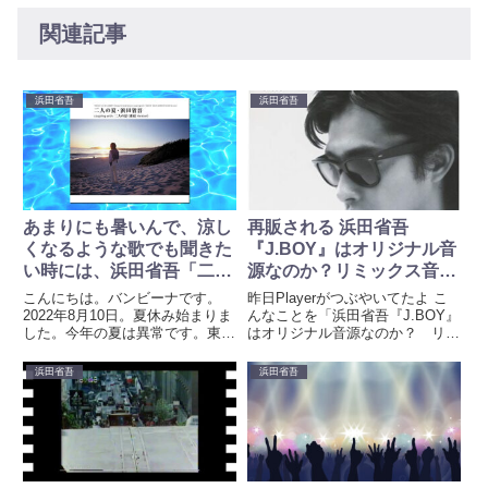
関連記事
浜田省吾
浜田省吾
あまりにも暑いんで、涼し
再販される 浜田省吾
くなるような歌でも聞きた
『J.BOY』はオリジナル音
い時には、浜田省吾「二人
源なのか？リミックス音源
の夏」がおすすめ
なのか？
こんにちは。バンビーナです。
昨日Playerがつぶやいてたよ こ
2022年8月10日。夏休み始まりま
んなことを「浜田省吾『J.BOY』
した。今年の夏は異常です。東京
はオリジナル音源なのか？ リミ
地方は猛暑日が多く、過去最多。
ックス音源なのか？ その辺はっ
この先1週間以上も猛暑日が続き
きりと明記してほしい オリジナ
浜田省吾
浜田省吾
ます。しかも、最低気温が高い日
ル音源でリマスターされているな
が続きます。毎日熱帯夜。こんな
ら欲しい」Playerとは、いったい
時には、浜田省吾が「あまり...
何者なのか。あ...