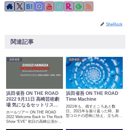
SheRock
関連記事
浜田省吾
浜田省吾
浜田省吾 ON THE ROAD
浜田省吾 ON THE ROAD
2022 9月11日 高崎芸術劇
Time Machine
場 気になるセットリスト
2021年も、残すところあと数
は？
日。2021年を振り返った時、新
ホールツアー ON THE ROAD
型コロナの恐怖に怯え、立ち向か
2022 Welcome Back to The Rock
い、ほっとしたのも束の間、また
Show “EVE” 初日の高崎公演から
恐怖に怯え始めて終わる1年にな
一夜明けた。今日は、高崎芸術劇
りそうだ。今日で仕事納めという