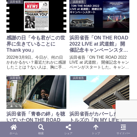
場 大劇場で2日目の公演となる。
浜田省吾
浜田省吾
方も多いのではないだろうか。旅
コンサートに参加していないの
行や帰省を予定していた人は、...
に、幸せな朝...
感謝の日「今も君がこの世
浜田省吾「ON THE ROAD
界に生きていることに
2022 LIVE at 武道館」 開
Thank you」
催記念キャンペーンスター
ト
2022年3月9日。今日が、何の日
浜田省吾「ON THE ROAD 2022
かわかるかい？最近だれかに感謝
LIVE at 武道館」 開催記念キャン
したことは？ない人は、胸に手を
ペーンがスタートした。キャンペ
当てて、よーく考えてみよう。人
ーン内容「Shogo Hamada / 40th
は、一人では生きてはゆけない。
Anniversary ON THE ROAD 2022
浜田省吾
浜田省吾
誰かに支えられながら、誰かを支
LIVE at 武...
えながら生きている。今日も明日
も明後日もだれかに感謝して...
浜田省吾「青春の絆」を聴
浜田省吾がカバーしたビー
いていたON THE ROAD
トルズの「IN MY LIFE」
2001 初日 川口リリアメイ
は、自身が愛する人達への
ンホール
メッセージ
ON THE ROAD 2001。浜田省吾
人間五十年。『敦盛』の一節で信
ホーム
検索
シェア
トップ
サイドバー