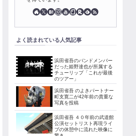
よく読まれている人気記事
浜田省吾のバンドメンバー
だった姫野達也が所属する
チューリップ「これが最後
のツアー」
浜田省吾 のよきパートナー
町支寛二が42年前の貴重な
写真を投稿
浜田省吾 ４０年前の武道館
公演セットリスト再現ライ
ブの休憩中に流れた映像に
驚き