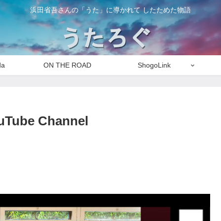
浜田省吾さんの「うた」に導かれて したためた物語
da
ON THE ROAD
ShogoLink
Tube Channel