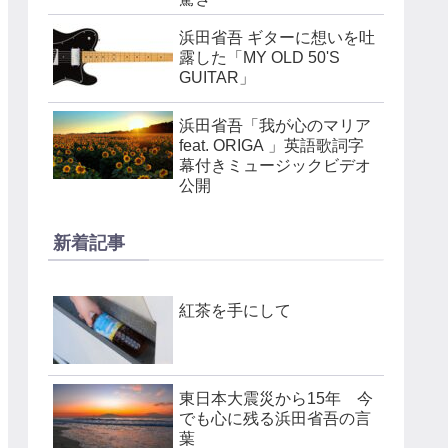
浜田省吾 ギターに想いを吐
露した「MY OLD 50'S
GUITAR」
浜田省吾「我が心のマリア
feat. ORIGA 」英語歌詞字
幕付きミュージックビデオ
公開
新着記事
紅茶を手にして
東日本大震災から15年 今
でも心に残る浜田省吾の言
葉