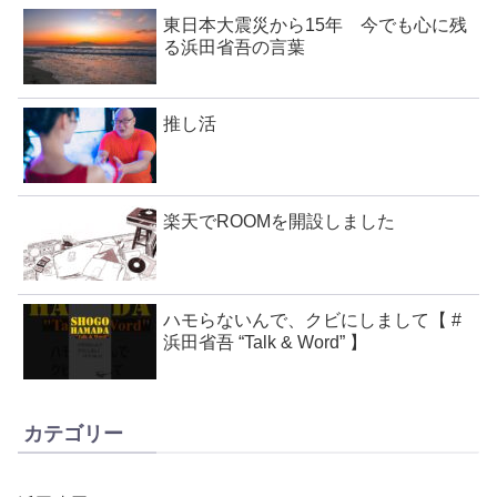
東日本大震災から15年 今でも心に残
る浜田省吾の言葉
推し活
楽天でROOMを開設しました
ハモらないんで、クビにしまして【 #
浜田省吾 “Talk & Word” 】
カテゴリー