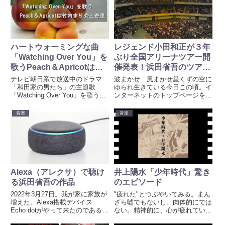
ハートウォーミングな曲
レジェンド小田和正が３年
「Watching Over You」を
ぶり全国アリーナツアー開
歌うPeach＆Apricotは、
催発表！浜田省吾のツアー
竹内まりやと杏里
開催に期待
テレビ朝日系で放送中のドラマ
波まかせ 風まかせ星くずの空に
「和田家の男たち」の主題歌
ゆられ生きている今日この頃。イ
「Watching Over You」を歌うユ
ンターネットのトップページを
ニットPeach＆Apricotは、竹内ま
Yahoo! JAPANに設定しているの
りやと杏里であることが発表され
だけれど、今朝は わたし好みの
音楽
音楽
た。作詞が竹内まりや。作曲と編
レジェンドのニュースが多く表示
曲を林哲司が担当。ギタリストと
されていた。レジェンドのニュー
して山下達郎が参加。
ス長渕剛10年ぶり大...
Alexa（アレクサ）で聴け
井上陽水「少年時代」驚き
る浜田省吾の作品
のエピソード
2022年3月27日。我が家に家族が
"疲れた"とつぶやいてみる。まん
増えた。Alexa搭載デバイス
ざら嘘でもないし。肉体的にでは
Echo dotがやって来たのである。
ない。精神的に、心が疲れてい
デバイスというからには人間では
る。そう感じた朝だった。ワタシ