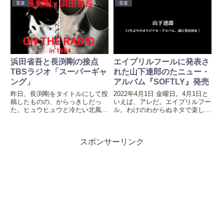
ないのだけれど、デバイスの中に
は、その気持ちをストレートにツ
音楽
音楽
はAlexa（アレクサ）が存在す
イートした。おまけに浜田省吾の
る。Alexa（アレクサ）は、バー
「雨の日のささやき」の動画も。
チャルア...
そうこうしているうちに、本当
に...
浜田省吾と長渕剛の接点
エイプリルフールに発表さ
TBSラジオ「スーパーギャ
れた山下達郎のたニュー・
ング」
アルバム『SOFTLY』発売
昨日、長渕剛をタイトルにして投
2022年4月1日 金曜日。4月1日と
稿したものの、からっきしだっ
いえば、アレだ。エイプリルフー
た。ヒュウヒュウと冷たい北風
ル。わけのわからぬネタで楽しん
が。。。それにもめげず。という
でもらおうという企業や人が多く
か、浜田省吾と長渕剛。接点がな
て困る日である。早朝の4時に
いわけではない。お互いの古くか
は、山下達郎、11年ぶりオリジ
スポンサーリンク
らのファンの方は、浜田省吾が長
ナルアルバム『SOFTLY』発売決
渕剛のラジオに出演したことを覚
定「まだ現役を続けら...
えて...