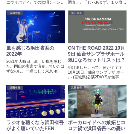
エヴリバディ』での歌唱シーンで
調査」。「じゃあまず、１０歳未
大きな反響があったとか。リアタ
満！」「ようこそ！お父さんやお
イで見ておらず、録画もしておら
母さんに連れられてきたんだね」
浜田省吾
浜田省吾
ず、そのシーンを残念ながら見る
「１０代！」「２０代！」「３０
ことが出来なかった。世良公則と
代！」「じゃあ次は、４０代！」
言えば、「あんたのバラード」
「５０代！」「６０代！」「そ
「...
れ...
風を感じる浜田省吾の
ON THE ROAD 2022 10月
2022年
9日 仙台サンプラザホール
気になるセットリストは？
2021年大晦日、新しい風を感じ
た。岡山の実家で演奏していたは
明けました。って、何が？？？
ずなのに、一瞬にして東京 有楽
10月10日、仙台サンプラザ ホー
町の東京国際フォーラムに現れた
ル (宮城県)公演2DAYSが無事終
藤井風。「きらり」「燃えよ」の
了。セットリストが掲載されてい
2曲を弾き語り。サプライズは、
ると思われるサイトを数えきれな
浜田省吾
浜田省吾
これで終わりではなくて。紅白の
いくらい訪問しまくっているのだ
最終盤、大トリ MISIAの...
けれど、2公演とも投稿されてお
らず。なにか、こう、「...
ラジオを聴くなら浜田省吾
ボーカロイドへの嫉妬とコ
がよく聴いていたFEN
ロナ禍で浜田省吾への憂い