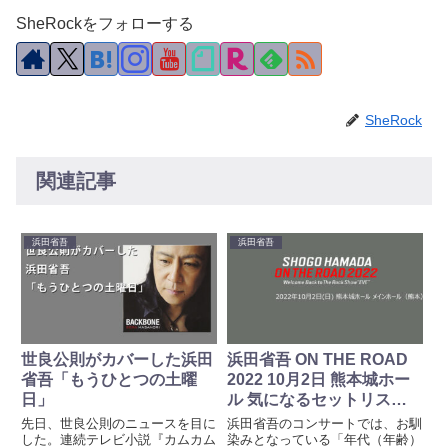
SheRockをフォローする
SheRock
関連記事
浜田省吾
浜田省吾
世良公則がカバーした浜田
浜田省吾 ON THE ROAD
省吾「もうひとつの土曜
2022 10月2日 熊本城ホー
日」
ル 気になるセットリスト
は？
先日、世良公則のニュースを目に
浜田省吾のコンサートでは、お馴
した。連続テレビ小説『カムカム
染みとなっている「年代（年齢）