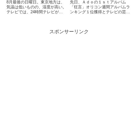
8月最後の日曜日。東京地方は、
先日、Ａｄｏの１ｓｔアルバム
気温は低いものの、湿度が高い。
「狂言」オリコン週間アルバムラ
テレビでは、24時間テレビが放
ンキング１位獲得とテレビの芸能
送されている。毎年、24時間テ
ニュースが伝えていた。7日付
レビが放送されてると、夏休みも
「オリコン週間アルバムランキン
終りだなと、いつからか感じるよ
グ」で1位を獲得した。女性ソロ
スポンサーリンク
うになった。加山雄三さんが歌う
の1stアルバムでの1位獲得は11年
「サライ」は、今年で見納めに
のmiwa以来、10年10カ...
な...