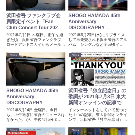
浜田省吾 ファンクラブ会
SHOGO HAMADA 45th
員限定イベント「Fan
Anniversary
Club Concert Tour 2021
DISCOGRAPHY
Welcome Back to The
COLLECTIONでデジタル
2021年7月1日 木曜日。正午を過
2021年6月23日(水)にリプライス
Rock Show “EVE”」開催
リマスターされて販売され
ぎた頃、浜田省吾ファンクラブ
して再発売される浜田省吾のアル
ロードアンドスカイからメールが
バム、シングルなど全59タイト
決定
る作品
届いた。正午過ぎの省吾のニュー
ル。再発売されるアルバム、シン
ス。いったい、何が。とくに期待
グルなど全59タイトルの中でリ
News
News
もせず、なにも考えずにメールを
マスターされているのは、どの商
開封すると、ビッグニュースだっ
品なのか。気になって調べてみ
た。ファンクラブ会員限定...
た。SOny Music...
SHOGO HAMADA 45th
浜田省吾『独立記念日』の
Anniversary
歌詞が 2021年7月3日 東大
DISCOGRAPHY
新聞オンラインの記事で紹
COLLECTION の詳細発表
介される
2021年5月14日 金曜日。今日
インターネットをしていて見つけ
も、正午過ぎに省吾のニュースは
た１つの記事。東大新聞オンライ
なかった。が、午後4時5分頃、
ンで、浜田省吾『独立記念日』の
浜田省吾 公式ファンクラブロー
ことに触れているようだった。記
ドアンドスカイよりメールが届い
事は、【100行で名著】誰のため
News
News
た。個人的なイメージでしかない
の報道か——角南圭祐『ヘイトス