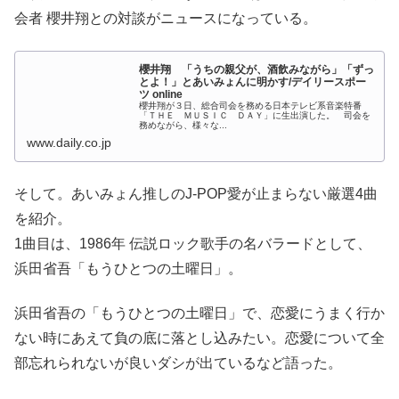
会者 櫻井翔との対談がニュースになっている。
櫻井翔 「うちの親父が、酒飲みながら」「ずっ
とよ！」とあいみょんに明かす/デイリースポー
ツ online
櫻井翔が３日、総合司会を務める日本テレビ系音楽特番
「ＴＨＥ ＭＵＳＩＣ ＤＡＹ」に生出演した。 司会を
務めながら、様々な...
www.daily.co.jp
そして。あいみょん推しのJ-POP愛が止まらない厳選4曲
を紹介。
1曲目は、1986年 伝説ロック歌手の名バラードとして、
浜田省吾「もうひとつの土曜日」。
浜田省吾の「もうひとつの土曜日」で、恋愛にうまく行か
ない時にあえて負の底に落とし込みたい。恋愛について全
部忘れられないが良いダシが出ているなど語った。