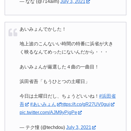
— なな (@714aim)
July 3, 2021
あいみょんでかした！
地上波のこんないい時間の特番に浜省が大き
く映るなんてめったにないんだから・・・
あいみょんが厳選した４曲の一曲目！
浜田省吾「もうひとつの土曜日」
今日は土曜日だし、ちょうどいいね！
#浜田省
吾
#あいみょん
https://t.co/gR27UV0gui
pic.twitter.com/AJM9yPigPe
— テク憧 (@techdou)
July 3, 2021