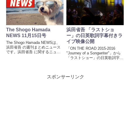
が、メールを配信する時刻は内容
ピーチと対抗報道』。すぐにアク
によって決めているのではな...
セスしてみると、筆者が角南圭...
The Shogo Hamada
浜田省吾 「ラストショ
NEWS 11月15日号
ー」の日英歌詞字幕付きラ
イブ映像公開
The Shogo Hamada NEWSは、
浜田省吾 の週刊まとめニュース
「ON THE ROAD 2015-2016
です。浜田省吾 に関するニュー
"Journey of a Songwriter"」から
スやファンのSNS投稿などを掲
「ラストショー」の日英歌詞字幕
載しています。
付きライブ映像が公開された。わ
たしが初めて「ラストショー」を
聴いたのは、1991年9月1日発売
スポンサーリンク
アルバム『ED...