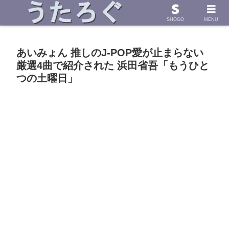
浜田省吾さんの「うた」に導かれて したためた物語
SHOGO
MENU
あいみょん 推しのJ-POP愛が止まらない
厳選4曲で紹介された 浜田省吾「もうひと
つの土曜日」