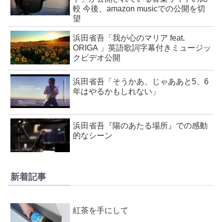
較 今後、amazon musicでの公開を切
望
浜田省吾「我が心のマリア feat.
ORIGA 」英語歌詞字幕付きミュージッ
クビデオ公開
浜田省吾「そうかあ、じゃああと5、6
年はやるかもしれない」
浜田省吾『陽のあたる場所』での感動
的なシーン
新着記事
紅茶を手にして