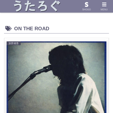
浜田省吾さんの「うた」に導かれて したためた物語
SHOGO
MENU
ON THE ROAD
浜田省吾