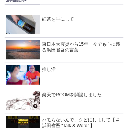
紅茶を手にして
東日本大震災から15年 今でも心に残
る浜田省吾の言葉
推し活
楽天でROOMを開設しました
ハモらないんで、クビにしまして【 #
浜田省吾 “Talk & Word” 】