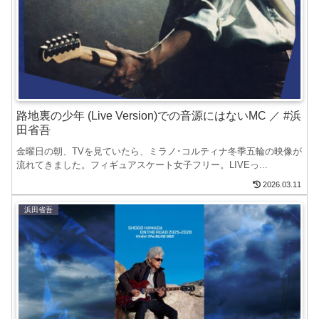
路地裏の少年 (Live Version)での音源にはないMC ／ #浜
田省吾
金曜日の朝、TVを見ていたら、ミラノ･コルティナ冬季五輪の映像が
流れてきました。フィギュアスケート女子フリー。LIVEっ...
2026.03.11
浜田省吾